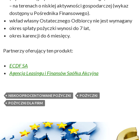
– na terenach o niskiej aktywności gospodarczej (wykaz
dostępny u Pośrednika Finansowego).
wkład własny Ostatecznego Odbiorcy nie jest wymagany
okres spłaty pożyczki wynosi do 7 lat,
okres karencji do 6 miesięcy.
Partnerzy oferujący ten produkt:
ECDF SA
Agencja Leasingu i Finansów Spółka Akcyjna
NISKOOPROCENTOWANE POŻYCZKI
POŻYCZKI
POŻYCZKI DLA FIRM