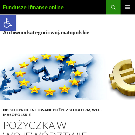
Szukaj
Fundusze i finanse online
PRZESKOCZ
Open toolbar
MENU
DO
GŁÓWN
TREŚCI
Archiwum kategorii: woj. małopolskie
NISKOOPROCENTOWANE POŻYCZKI DLA FIRM
,
WOJ.
MAŁOPOLSKIE
POŻYCZKA W