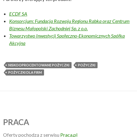
ECDF SA
Konsorcjum: Fundacja Rozwoju Regionu Rabka oraz Centrum
Biznesu Małopolski Zachodniej Sp. z o.o.
Towarzystwo Inwestycji Społeczno-Ekonomicznych Spółka
Akcyjna
NISKOOPROCENTOWANE POŻYCZKI
POŻYCZKI
POŻYCZKI DLA FIRM
PRACA
Oferty pochodzą z serwisu
Praca.pl