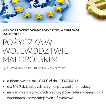
NISKOOPROCENTOWANE POŻYCZKI DLA FIRM
,
WOJ.
MAŁOPOLSKIE
POŻYCZKA W
WOJEWÓDZTWIE
MAŁOPOLSKIM
7 LISTOPADA, 2017
DODAJ KOMENTARZ
o finansowaniu od 10 000 zł do 1 000 000 zł
dla MŚP działających na rynku powyżej 24 miesięcy
na warunkach rynkowych według stopy referencyjnej lub na
warunkach korzystniejszych niż rynkowe