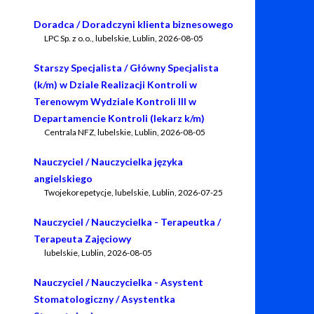
Doradca / Doradczyni klienta biznesowego
LPC Sp. z o.o.
,
lubelskie, Lublin
,
2026-08-05
Starszy Specjalista / Główny Specjalista
(k/m) w Dziale Realizacji Kontroli w
Terenowym Wydziale Kontroli III w
Departamencie Kontroli (lekarz k/m)
Centrala NFZ
,
lubelskie, Lublin
,
2026-08-05
Nauczyciel / Nauczycielka języka
angielskiego
Twojekorepetycje
,
lubelskie, Lublin
,
2026-07-25
Nauczyciel / Nauczycielka - Terapeutka /
Terapeuta Zajęciowy
lubelskie, Lublin
,
2026-08-05
Nauczyciel / Nauczycielka - Asystent
Stomatologiczny / Asystentka