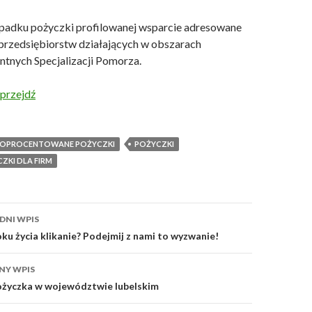
padku pożyczki profilowanej wsparcie adresowane
 przedsiębiorstw działających w obszarach
entnych Specjalizacji Pomorza.
przejdź
OOPROCENTOWANE POŻYCZKI
POŻYCZKI
ZKI DLA FIRM
acz
DNI WPIS
sy
oku życia klikanie? Podejmij z nami to wyzwanie!
NY WPIS
życzka w województwie lubelskim