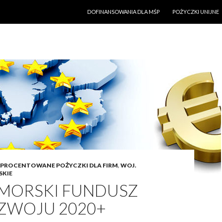
PRZESKOCZ DO TREŚCI
DOFINANSOWANIA DLA MŚP
POŻYCZKI UNIJNE
PROCENTOWANE POŻYCZKI DLA FIRM
,
WOJ.
KIE
MORSKI FUNDUSZ
ZWOJU 2020+