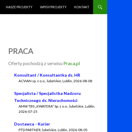
NASZE PROJEKTY
WPISY/PROJEKTY
KONTAKT
PRACA
Oferty pochodzą z serwisu
Praca.pl
Konsultant / Konsultantka ds. HR
ACVIAN sp. z o.o.
,
lubelskie, Lublin
,
2026-08-08
Specjalista / Specjalistka Nadzoru
Technicznego ds. Nieruchomości
AMW TBS „KWATERA” Sp. z o.o.
,
lubelskie, Lublin
,
2026-07-25
Dostawca - Kurier
PTD PARTNER
,
lubelskie, Lublin
,
2026-08-05