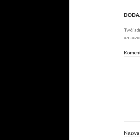
DODA
Twój adr
oznacz
Komen
Nazwa