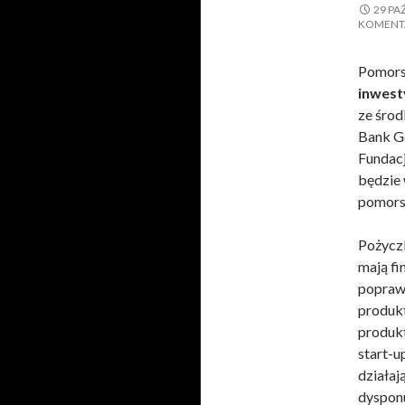
29 PA
KOMENT
Pomors
inwest
ze śro
Bank G
Fundacj
będzie 
pomorsk
Pożyczk
mają f
poprawi
produkt
produkt
start-u
działaj
dysponu