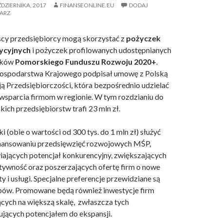
ŹDZIERNIKA, 2017
FINANSEONLINE.EU
DODAJ
ARZ
cy przedsiębiorcy mogą skorzystać z
pożyczek
ycyjnych
i pożyczek profilowanych udostępnianych
dków
Pomorskiego Funduszu Rozwoju 2020+
.
ospodarstwa Krajowego podpisał umowę z Polską
ą Przedsiębiorczości, która bezpośrednio udzielać
wsparcia firmom w regionie. W tym rozdzianiu do
ich przedsiębiorstw trafi 23 mln zł.
i (obie o wartości od 300 tys. do 1 mln zł) służyć
inansowaniu przedsięwzięć rozwojowych MŚP,
ających potencjał konkurencyjny, zwiększających
ywność oraz poszerzających ofertę firm o nowe
y i usługi. Specjalne preferencje przewidziane są
pów. Promowane będą również inwestycje firm
ących na większą skalę, zwłaszcza tych
jących potencjałem do ekspansji.