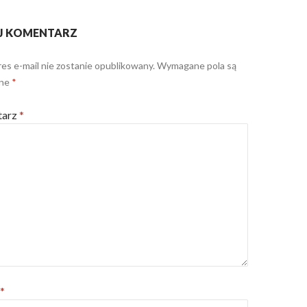
J KOMENTARZ
es e-mail nie zostanie opublikowany.
Wymagane pola są
one
*
tarz
*
*