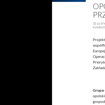
OP
PR
22 ST
KOMENT
Projek
współfi
Europe
Operac
Prioryt
Zakłada
Grupa 
opolski
gospoda