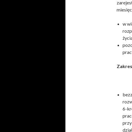
zarejes
miesięc
w wi
rozp
życi
pozo
prac
Zakres
bezz
rozw
6-kr
prac
przy
dzia