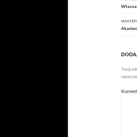
wpi
Własna 
NASTĘP
Akadem
DODA
Twój adr
oznacz
Komen