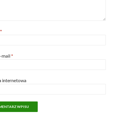
*
e-mail
*
a internetowa