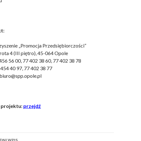
u
t:
yszenie „Promocja Przedsiębiorczości”
rota 4 (III piętro), 45-064 Opole
7 456 56 00, 77 402 38 60, 77 402 38 78
7 454 40 97, 77 402 38 77
 biuro@spp.opole.pl
 projektu:
przejdź
acz
DNI WPIS