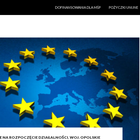
PRZESKOCZ DO TREŚCI
DOFINANSOWANIA DLA MŚP
POŻYCZKI UNIJNE
E NA ROZPOCZĘCIE DZIAŁALNOŚCI
,
WOJ. OPOLSKIE