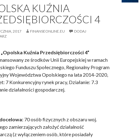
OLSKA KUŹNIA
ZEDSIĘBIORCZOŚCI 4
YCZNIA, 2017
FINANSEONLINE.EU
DODAJ
ARZ
t
„Opolska Kuźnia Przedsiębiorczości 4”
nansowany ze środków Unii Europejskiej w ramach
jskiego Funduszu Społecznego, Regionalny Program
yjny Województwa Opolskiego na lata 2014-2020,
et: 7 Konkurencyjny rynek pracy, Działanie: 7.3
nie działalności gospodarczej.
docelowa:
70 osób fizycznych z obszaru woj.
ego zamierzających założyć działalność
rczą (z wyłączeniem osób, które posiadały