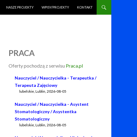
NASZE PROJEKTY
WPISY/PROJEKTY
KONTAKT
PRACA
Oferty pochodzą z serwisu
Praca.pl
Nauczyciel / Nauczycielka - Terapeutka /
Terapeuta Zajęciowy
lubelskie, Lublin
,
2026-08-05
Nauczyciel / Nauczycielka - Asystent
Stomatologiczny / Asystentka
Stomatologiczny
lubelskie, Lublin
,
2026-08-05