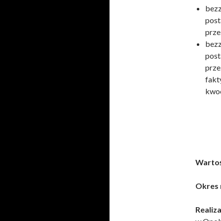
bez
post
prze
bezz
post
prze
fakt
kwoc
Wartoś
Okres r
Realiza