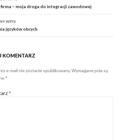
sy
firma – moja droga do integracji zawodowej
NY WPIS
ia języków obcych
J KOMENTARZ
es e-mail nie zostanie opublikowany.
Wymagane pola są
one
*
tarz
*