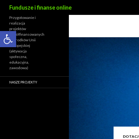
Szukaj
Fundusze i finanse online
Przygotowanie i
realizacja
projektów
Open toolbar
współfinansowanych
ze środków Unii
Europejskiej
(aktywacja
społeczna,
edukacyjna,
zawodowa)
NASZE PROJEKTY
DOTACJ